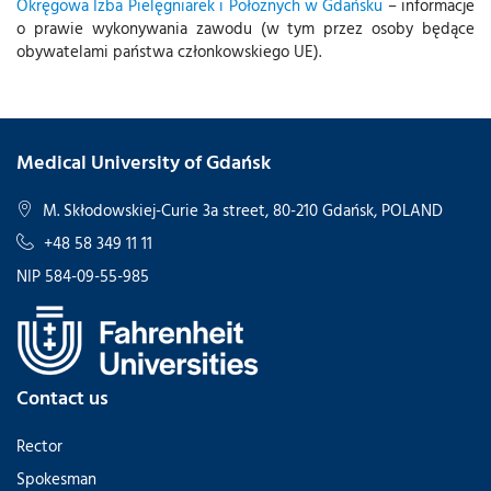
Okręgowa Izba Pielęgniarek i Położnych w Gdańsku
– informacje
o prawie wykonywania zawodu (w tym przez osoby będące
obywatelami państwa członkowskiego UE).
Medical University of Gdańsk
M. Skłodowskiej-Curie 3a street, 80-210 Gdańsk, POLAND
+48 58 349 11 11
NIP 584-09-55-985
Contact us
Rector
Spokesman